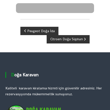
Y
Peugeot Doğa İda
Citroen Doğa Süphan
a
z
ı
g
Doğa Karavan
e
Kaliteli karavan kiralama hizmti için güvenilir adresiniz. Her
rezervasyyonda mükemmellik sunuyoruz.
z
i