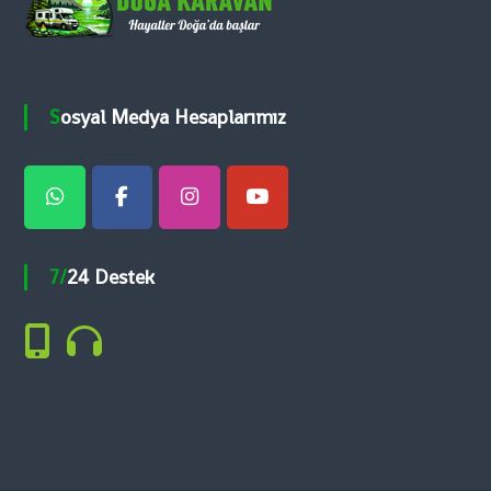
n
m
Sosyal Medya Hesaplarımız
e
s
i
7/24 Destek