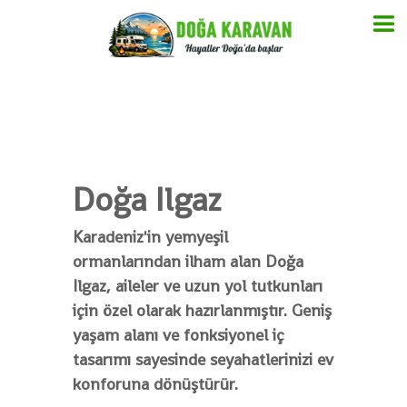
İ
ç
e
r
i
ğ
Doğa Ilgaz
e
g
Karadeniz'in yemyeşil
e
ç
ormanlarından ilham alan Doğa
Ilgaz, aileler ve uzun yol tutkunları
için özel olarak hazırlanmıştır. Geniş
yaşam alanı ve fonksiyonel iç
tasarımı sayesinde seyahatlerinizi ev
konforuna dönüştürür.