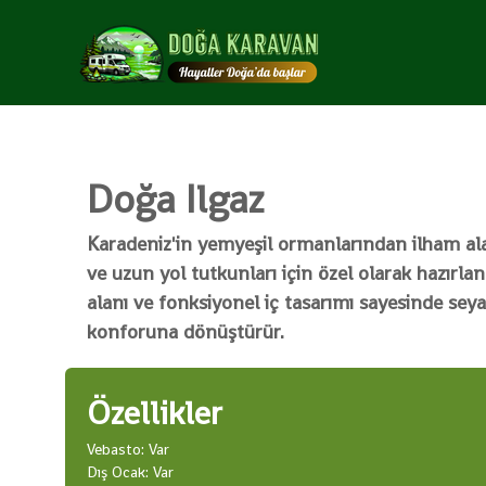
G
İ
ç
Ü
e
N
r
L
i
Ü
ğ
K
e
H
g
Doğa Ilgaz
A
e
ç
F
Karadeniz'in yemyeşil ormanlarından ilham ala
T
A
ve uzun yol tutkunları için özel olarak hazırla
L
alanı ve fonksiyonel iç tasarımı sayesinde seya
I
konforuna dönüştürür.
K
K
İ
Özellikler
R
Vebasto: Var
A
Dış Ocak: Var
L