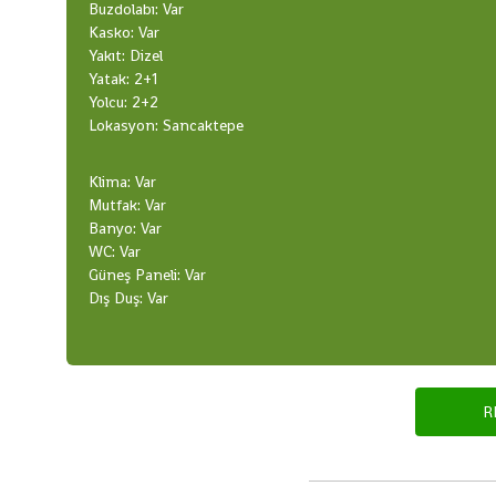
Buzdolabı: Var
I
Kasko: Var
K
Yakıt: Dizel
K
Yatak: 2+1
A
Yolcu: 2+2
R
Lokasyon: Sancaktepe
A
V
Klima: Var
A
Mutfak: Var
Banyo: Var
N
WC: Var
–
Güneş Paneli: Var
D
Dış Duş: Var
O
Ğ
A
K
R
A
R
A