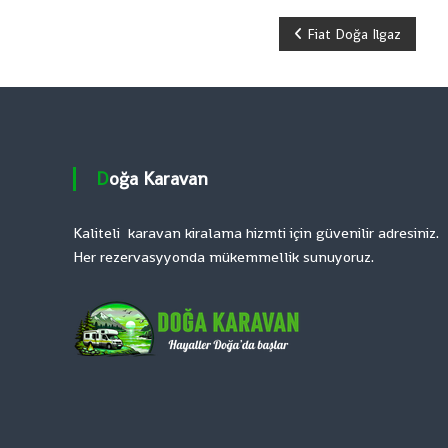
V
A
Y
Fiat Doğa Ilgaz
N
a
z
ı
Doğa Karavan
g
Kaliteli karavan kiralama hizmti için güvenilir adresiniz.
e
Her rezervasyyonda mükemmellik sunuyoruz.
z
i
n
m