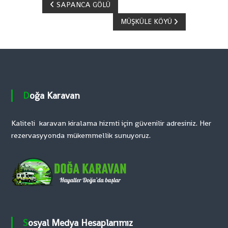
Y
SAPANCA GÖLÜ
MÜŞKÜLE KÖYÜ
a
z
ı
g
Doğa Karavan
e
Kaliteli karavan kiralama hizmti için güvenilir adresiniz. Her
rezervasyyonda mükemmellik sunuyoruz.
z
i
n
m
Sosyal Medya Hesaplarımız